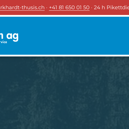
rkhardt-thusis.ch
·
+41 81 650 01 50
· 24 h Pikettdi