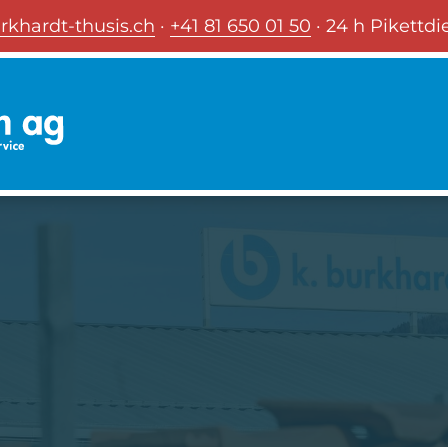
rkhardt-thusis.ch
·
+41 81 650 01 50
· 24 h Pikettdi