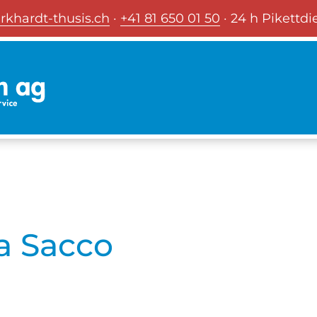
rkhardt-thusis.ch
·
+41 81 650 01 50
· 24 h Pikettdi
a Sacco